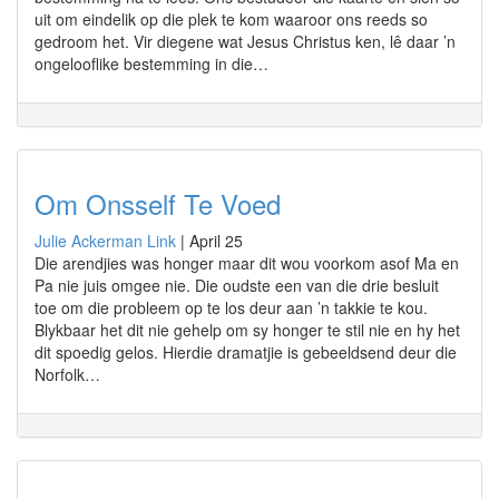
uit om eindelik op die plek te kom waaroor ons reeds so
gedroom het. Vir diegene wat Jesus Christus ken, lê daar ’n
ongelooflike bestemming in die…
Om Onsself Te Voed
Julie Ackerman Link
|
April 25
Die arendjies was honger maar dit wou voorkom asof Ma en
Pa nie juis omgee nie. Die oudste een van die drie besluit
toe om die probleem op te los deur aan ’n takkie te kou.
Blykbaar het dit nie gehelp om sy honger te stil nie en hy het
dit spoedig gelos. Hierdie dramatjie is gebeeldsend deur die
Norfolk…