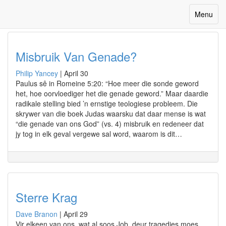
Month: April 2020
Toggle
Menu
navigatio
Misbruik Van Genade?
Philip Yancey
|
April 30
Paulus sê in Romeine 5:20: “Hoe meer die sonde geword
het, hoe oorvloediger het die genade geword.” Maar daardie
radikale stelling bied ’n ernstige teologiese probleem. Die
skrywer van die boek Judas waarsku dat daar mense is wat
“die genade van ons God” (vs. 4) misbruik en redeneer dat
jy tog in elk geval vergewe sal word, waarom is dit…
Sterre Krag
Dave Branon
|
April 29
Vir elkeen van ons, wat al soos Job, deur tragedies moes