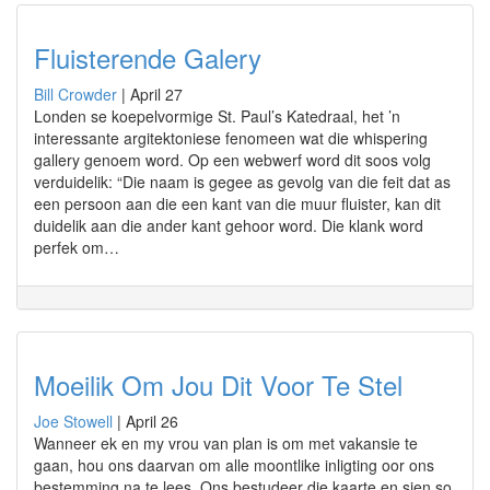
Fluisterende Galery
Bill Crowder
|
April 27
Londen se koepelvormige St. Paul’s Katedraal, het ’n
interessante argitektoniese fenomeen wat die whispering
gallery genoem word. Op een webwerf word dit soos volg
verduidelik: “Die naam is gegee as gevolg van die feit dat as
een persoon aan die een kant van die muur fluister, kan dit
duidelik aan die ander kant gehoor word. Die klank word
perfek om…
Moeilik Om Jou Dit Voor Te Stel
Joe Stowell
|
April 26
Wanneer ek en my vrou van plan is om met vakansie te
gaan, hou ons daarvan om alle moontlike inligting oor ons
bestemming na te lees. Ons bestudeer die kaarte en sien so