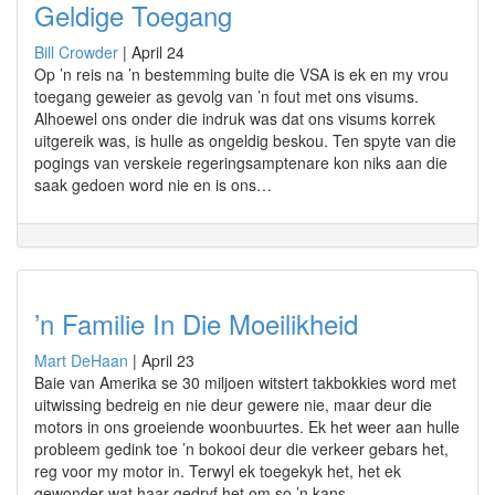
Geldige Toegang
Bill Crowder
|
April 24
Op ’n reis na ’n bestemming buite die VSA is ek en my vrou
toegang geweier as gevolg van ’n fout met ons visums.
Alhoewel ons onder die indruk was dat ons visums korrek
uitgereik was, is hulle as ongeldig beskou. Ten spyte van die
pogings van verskeie regeringsamptenare kon niks aan die
saak gedoen word nie en is ons…
’n Familie In Die Moeilikheid
Mart DeHaan
|
April 23
Baie van Amerika se 30 miljoen witstert takbokkies word met
uitwissing bedreig en nie deur gewere nie, maar deur die
motors in ons groeiende woonbuurtes. Ek het weer aan hulle
probleem gedink toe ’n bokooi deur die verkeer gebars het,
reg voor my motor in. Terwyl ek toegekyk het, het ek
gewonder wat haar gedryf het om so ’n kans…