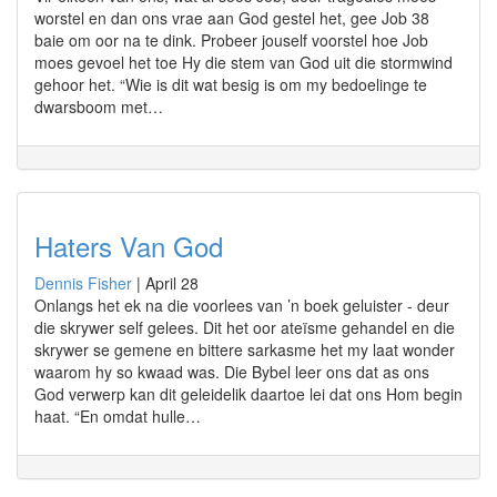
worstel en dan ons vrae aan God gestel het, gee Job 38
baie om oor na te dink. Probeer jouself voorstel hoe Job
moes gevoel het toe Hy die stem van God uit die stormwind
gehoor het. “Wie is dit wat besig is om my bedoelinge te
dwarsboom met…
Haters Van God
Dennis Fisher
|
April 28
Onlangs het ek na die voorlees van ’n boek geluister - deur
die skrywer self gelees. Dit het oor ateïsme gehandel en die
skrywer se gemene en bittere sarkasme het my laat wonder
waarom hy so kwaad was. Die Bybel leer ons dat as ons
God verwerp kan dit geleidelik daartoe lei dat ons Hom begin
haat. “En omdat hulle…