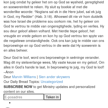
kon juig omdat hy geleer het om op God se wysheid, geregtigheid
en soewereiniteit te reken. Hy sluit sy boekie af met die
wonderlike woorde: “Nogtans sal ek in die Here jubel, sal ek juig
in God, my Redder” (Hab. 3:18). Alhoewel dit nie vir hom duidelik
was hoe Israel die probleme sou oorkom nie, het hy geleer om
God te vertrou te midde van ongeregtighede, lyding en verlies. Hy
sou deur geloof alleen volhard. Met hierdie tiepe geloof, het
vreugde en vrede gekom en kon hy op God vertrou ten spyte van
die negatiewe omstandighede. Ook ons kan juig te midde van ons
beproewinge en op God vertrou in die wete dat Hy soewerein is
en alles beheer.
Deur God te loof, word ons beproewinge in seëninge verander.
Mag dit my sielsverlange wees, My vaste keuse en my geloof, Om
alles in God’s hande te laat, In beproewing te juig, my God te loof!
–Anon
Deur
Marvin Williams
|
Sien ander skrywers
Our Daily Bread Topics:
Uncategorized
SUBSCRIBE NOW
to get Ministry updates and personalized
content on our sites.
Teken in