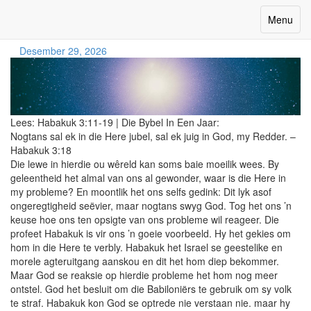
nogtans sal ek juig
Toggle
Menu
navigatio
Desember 29, 2026
Lees:
Habakuk 3:11-19
|
Die Bybel In Een Jaar:
Nogtans sal ek in die Here jubel, sal ek juig in God, my Redder. –
Habakuk 3:18
Die lewe in hierdie ou wêreld kan soms baie moeilik wees. By
geleentheid het almal van ons al gewonder, waar is die Here in
my probleme? En moontlik het ons selfs gedink: Dit lyk asof
ongeregtigheid seëvier, maar nogtans swyg God. Tog het ons ’n
keuse hoe ons ten opsigte van ons probleme wil reageer. Die
profeet Habakuk is vir ons ’n goeie voorbeeld. Hy het gekies om
hom in die Here te verbly. Habakuk het Israel se geestelike en
morele agteruitgang aanskou en dit het hom diep bekommer.
Maar God se reaksie op hierdie probleme het hom nog meer
ontstel. God het besluit om die Babiloniërs te gebruik om sy volk
te straf. Habakuk kon God se optrede nie verstaan nie. maar hy