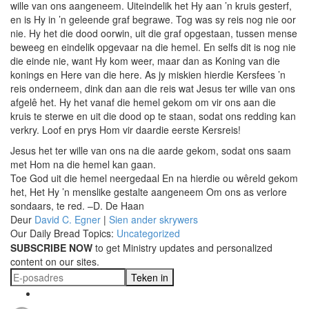
wille van ons aangeneem. Uiteindelik het Hy aan ’n kruis gesterf,
en is Hy in ’n geleende graf begrawe. Tog was sy reis nog nie oor
nie. Hy het die dood oorwin, uit die graf opgestaan, tussen mense
beweeg en eindelik opgevaar na die hemel. En selfs dit is nog nie
die einde nie, want Hy kom weer, maar dan as Koning van die
konings en Here van die here. As jy miskien hierdie Kersfees ’n
reis onderneem, dink dan aan die reis wat Jesus ter wille van ons
afgelê het. Hy het vanaf die hemel gekom om vir ons aan die
kruis te sterwe en uit die dood op te staan, sodat ons redding kan
verkry. Loof en prys Hom vir daardie eerste Kersreis!
Jesus het ter wille van ons na die aarde gekom, sodat ons saam
met Hom na die hemel kan gaan.
Toe God uit die hemel neergedaal En na hierdie ou wêreld gekom
het, Het Hy ’n menslike gestalte aangeneem Om ons as verlore
sondaars, te red. –D. De Haan
Deur
David C. Egner
|
Sien ander skrywers
Our Daily Bread Topics:
Uncategorized
SUBSCRIBE NOW
to get Ministry updates and personalized
content on our sites.
Teken in