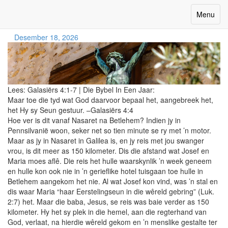
Kersfees reis
Toggle
Menu
navigatio
Desember 18, 2026
Lees:
Galasiërs 4:1-7
|
Die Bybel In Een Jaar:
Maar toe die tyd wat God daarvoor bepaal het, aangebreek het,
het Hy sy Seun gestuur. –Galasiërs 4:4
Hoe ver is dit vanaf Nasaret na Betlehem? Indien jy in
Pennsilvanië woon, seker net so tien minute se ry met ’n motor.
Maar as jy in Nasaret in Galilea is, en jy reis met jou swanger
vrou, is dit meer as 150 kilometer. Dis die afstand wat Josef en
Maria moes aflê. Die reis het hulle waarskynlik ’n week geneem
en hulle kon ook nie in ’n gerieflike hotel tuisgaan toe hulle in
Betlehem aangekom het nie. Al wat Josef kon vind, was ’n stal en
dis waar Maria “haar Eerstelingseun in die wêreld gebring” (Luk.
2:7) het. Maar die baba, Jesus, se reis was baie verder as 150
kilometer. Hy het sy plek in die hemel, aan die regterhand van
God, verlaat, na hierdie wêreld gekom en ’n menslike gestalte ter