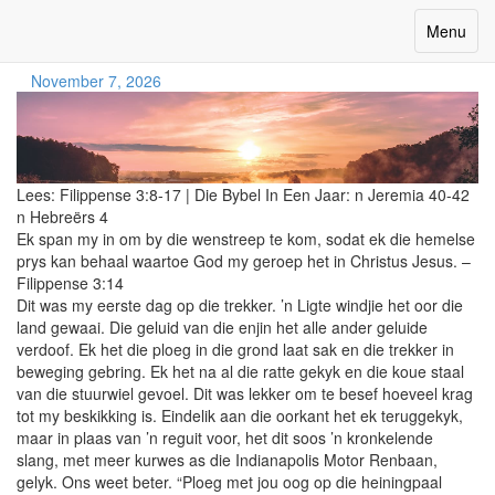
ploeg reguit Lyne
Toggle
Menu
navigatio
November 7, 2026
Lees:
Filippense 3:8-17
|
Die Bybel In Een Jaar:
n Jeremia 40-42
n Hebreërs 4
Ek span my in om by die wenstreep te kom, sodat ek die hemelse
prys kan behaal waartoe God my geroep het in Christus Jesus. –
Filippense 3:14
Dit was my eerste dag op die trekker. ’n Ligte windjie het oor die
land gewaai. Die geluid van die enjin het alle ander geluide
verdoof. Ek het die ploeg in die grond laat sak en die trekker in
beweging gebring. Ek het na al die ratte gekyk en die koue staal
van die stuurwiel gevoel. Dit was lekker om te besef hoeveel krag
tot my beskikking is. Eindelik aan die oorkant het ek teruggekyk,
maar in plaas van ’n reguit voor, het dit soos ’n kronkelende
slang, met meer kurwes as die Indianapolis Motor Renbaan,
gelyk. Ons weet beter. “Ploeg met jou oog op die heiningpaal