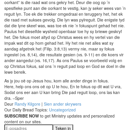
oorkant” is die raad wat ons gekry het. Deur die oog op ’n
spesifieke punt aan die oorkant te vestig, kan jy seker wees van ’n
reguit lyn. Toe ek die trekker omgedraai en teruggery het, het ek
die raad met sukses gevolg. Die lyn was pylreguit. Die enigste tyd
dat die lyne skeef was, was toe ek nie ’n fokuspunt gehad het nie.
Paulus het dieselfde wysheid openbaar toe hy sy briewe geskryf
het. Die fokus moet altyd op Christus wees en hy vertel van die
impak wat dit op hom gehad het. Hy het nie net alles wat sy
aandag afgetrek het (Filip. 3:8,13) vermy nie, maar sy fokus
ingestel (vs. 8,14), die resultate gesien (vs. 9-11) en die koers vir
ander aangedui (vs. 16,17). As ons Paulus se voorbeeld volg en
op Christus fokus, sal ons ’n reguit pad loop en God se doel in die
lewe bereik.
As jy jou oë op Jesus hou, kom alle ander dinge in fokus.
Here, help ons ons oë op U te hou, En te fokus op dit wat U vra,
Sodat ons eer aan U kan bring Die pad reguit loop, ons las kan
dra. –Sper
Deur
Randy Kilgore
|
Sien ander skrywers
Our Daily Bread Topics:
Uncategorized
SUBSCRIBE NOW
to get Ministry updates and personalized
content on our sites.
Teken in