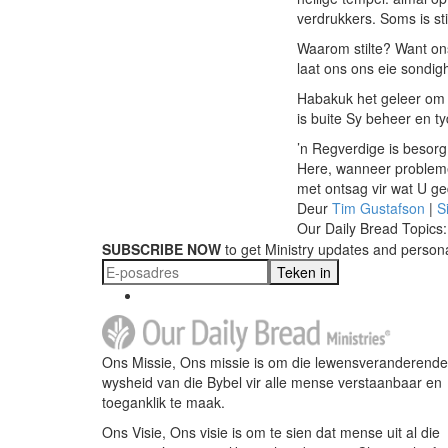
verdrukkers. Soms is st
Waarom stilte? Want ons
laat ons ons eie sondig
Habakuk het geleer om G
is buite Sy beheer en t
’n Regverdige is besorg
Here, wanneer probleme 
met ontsag vir wat U ged
Deur
Tim Gustafson
|
S
Our Daily Bread Topics:
SUBSCRIBE NOW
to get Ministry updates and persona
Teken in
Ons Missie, Ons missie is om die lewensveranderende
wysheid van die Bybel vir alle mense verstaanbaar en
toeganklik te maak.
Ons Visie, Ons visie is om te sien dat mense uit al die