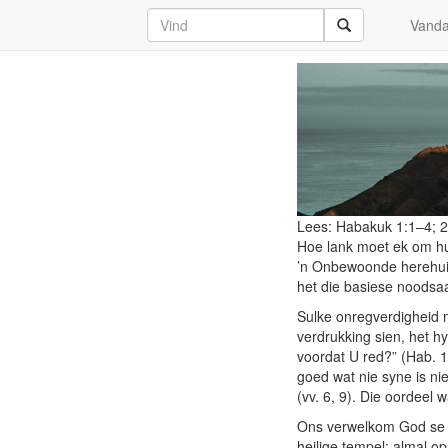
Stilte
Vand
Lees:
Habakuk 1:1–4; 2
Hoe lank moet ek om hu
’n Onbewoonde herehuis
het die basiese noodsaa
Sulke onregverdigheid 
verdrukking sien, het h
voordat U red?” (Hab. 
goed wat nie syne is ni
(vv. 6, 9). Die oordeel 
Ons verwelkom God se oo
heilige tempel: almal op