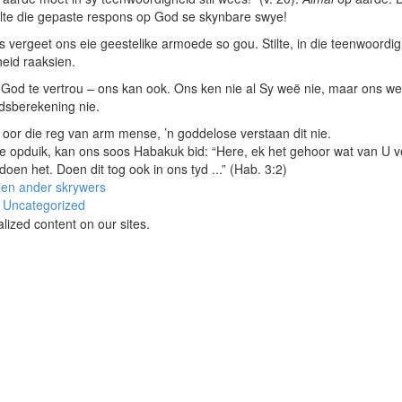
ilte die gepaste respons op God se skynbare swye!
 vergeet ons eie geestelike armoede so gou. Stilte, in die teenwoordig
heid raaksien.
od te vertrou – ons kan ook. Ons ken nie al Sy weë nie, maar ons wee
ydsberekening nie.
 oor die reg van arm mense, ’n goddelose verstaan dit nie.
opduik, kan ons soos Habakuk bid: “Here, ek het gehoor wat van U vert
oen het. Doen dit tog ook in ons tyd ...” (Hab. 3:2)
ien ander skrywers
Uncategorized
lized content on our sites.