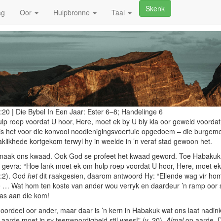
Junie 22, 2026
Skenk
ag
Oor
Hulpbronne
Taal
:20
|
Die Bybel In Een Jaar:
Ester 6–8; Handelinge 6
lp roep voordat U hoor, Here, moet ek by U bly kla oor geweld voorda
 het voor die konvooi noodlenigingsvoertuie opgedoem – die burgeme
klikhede kortgekom terwyl hy in weelde in ’n veraf stad gewoon het.
maak ons kwaad. Ook God se profeet het kwaad geword. Toe Habakuk 
y gevra: “Hoe lank moet ek om hulp roep voordat U hoor, Here, moet ek
1:2). God
het
dit raakgesien, daarom antwoord Hy: “Ellende wag vir ho
e … Wat hom ten koste van ander wou verryk en daardeur ’n ramp oor s
was aan die kom!
rdeel oor ander, maar daar is ’n kern in Habakuk wat ons laat nadink:
 aarde moet in sy teenwoordigheid stil wees!” (v. 20).
Almal
op aarde. D