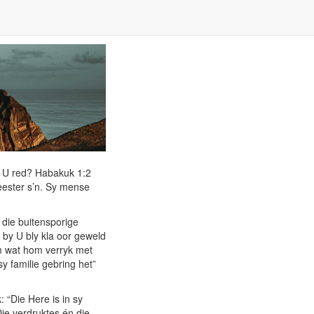
t U red? Habakuk 1:2
ester s’n. Sy mense
die buitensporige
 by U bly kla oor geweld
m wat hom verryk met
y familie gebring het”
 “Die Here is in sy
ie verdruktes én die