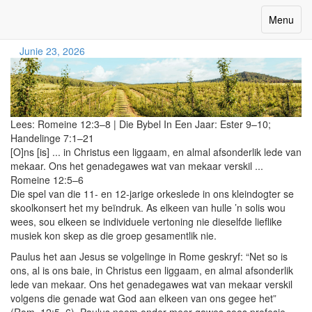
Almal Speel Saam
Toggle
Menu
navigatio
Junie 23, 2026
Lees:
Romeine 12:3–8
|
Die Bybel In Een Jaar:
Ester 9–10;
Handelinge 7:1–21
[O]ns [is] ... in Christus een liggaam, en almal afsonderlik lede van
mekaar. Ons het genadegawes wat van mekaar verskil ...
Romeine 12:5–6
Die spel van die 11- en 12-jarige orkeslede in ons kleindogter se
skoolkonsert het my beïndruk. As elkeen van hulle ’n solis wou
wees, sou elkeen se individuele vertoning nie dieselfde lieflike
musiek kon skep as die groep gesamentlik nie.
Paulus het aan Jesus se volgelinge in Rome geskryf: “Net so is
ons, al is ons baie, in Christus een liggaam, en almal afsonderlik
lede van mekaar. Ons het genadegawes wat van mekaar verskil
volgens die genade wat God aan elkeen van ons gegee het”