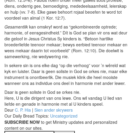
(Rom. 12:5–6). Paulus noem onder meer gawes soos profesie,
diens, onderrig gee, bemoediging, mededeelsaamheid, leierskap
en hulp (vv. 7-8). Elke gawe behoort rojaal beoefen te word tot
voordeel van almal (1 Kor. 12:7).
Gesamentlik
kan omskryf word as “gekombineerde optrede;
harmonie, of eensgesindheid.” Dít is God se plan vir ons wat deur
die geloof in Jesus Christus Sy kinders is. “Betoon hartlike
broederliefde teenoor mekaar; bewys eerbied teenoor mekaar en
wees mekaar daarin tot voorbeeld” (Rom. 12:10). Die doelwit is
samewerking, nie wedywering nie.
In sekere sin is ons elke dag “op die verhoog” voor ’n wêreld wat
kyk en luister. Daar is geen soliste in God se orkes nie, maar elke
instrument is onontbeerlik. Die musiek klink die heel mooiste
wanneer ons as individue ons deel in harmonie met ander lewer.
Daar is geen soliste in God se orkes nie.
Here, U is die dirigent van ons lewe. Ons wil vandag U lied van
liefde en genade in harmonie met al U kinders speel.
Deur
C. P. Hia
|
Sien ander skrywers
Our Daily Bread Topics:
Uncategorized
SUBSCRIBE NOW
to get Ministry updates and personalized
content on our sites.