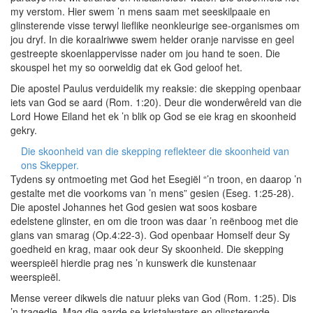
my verstom. Hier swem ’n mens saam met seeskilpaaie en
glinsterende visse terwyl lieflike neonkleurige see-organismes om
jou dryf. In die koraalriwwe swem helder oranje narvisse en geel
gestreepte skoenlappervisse nader om jou hand te soen. Die
skouspel het my so oorweldig dat ek God geloof het.
Die apostel Paulus verduidelik my reaksie: die skepping openbaar
iets van God se aard (Rom. 1:20). Deur die wonderwêreld van die
Lord Howe Eiland het ek ’n blik op God se eie krag en skoonheid
gekry.
Die skoonheid van die skepping reflekteer die skoonheid van
ons Skepper.
Tydens sy ontmoeting met God het Esegiël “’n troon, en daarop ’n
gestalte met die voorkoms van ’n mens” gesien (Eseg. 1:25-28).
Die apostel Johannes het God gesien wat soos kosbare
edelstene glinster, en om die troon was daar ’n reënboog met die
glans van smarag (Op.4:22-3). God openbaar Homself deur Sy
goedheid en krag, maar ook deur Sy skoonheid. Die skepping
weerspieël hierdie prag nes ’n kunswerk die kunstenaar
weerspieël.
Mense vereer dikwels die natuur pleks van God (Rom. 1:25). Dis
’n tragedie. Mag die aarde se kristalwaters en glinsterende