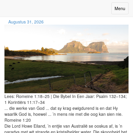
God Se Skittering
Toggle
Menu
navigatio
Augustus 31, 2026
Lees:
Romeine 1:18–25
|
Die Bybel In Een Jaar:
Psalm 132–134;
1 Korintiërs 11:17–34
... die werke van God ... dat sy krag ewigdurend is en dat Hy
waarlik God is, hoewel ... ’n mens nie met die oog kan sien nie.
Romeine 1:20
Die Lord Howe Eiland, ’n entjie van Australië se ooskus af, is ’n
paradys met wit strande en kristalhelder water. Die skoonheid het