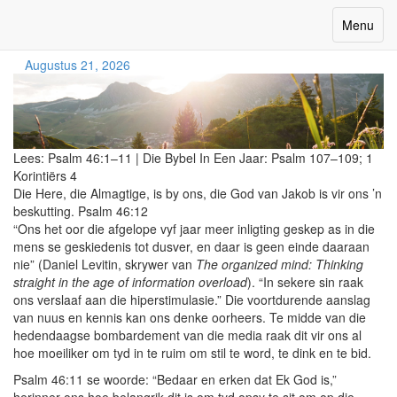
Wees Stil
Toggle
Menu
navigatio
Augustus 21, 2026
Lees:
Psalm 46:1–11
|
Die Bybel In Een Jaar:
Psalm 107–109; 1
Korintiërs 4
Die Here, die Almagtige, is by ons, die God van Jakob is vir ons ’n
beskutting. Psalm 46:12
“Ons het oor die afgelope vyf jaar meer inligting geskep as in die
mens se geskiedenis tot dusver, en daar is geen einde daaraan
nie” (Daniel Levitin, skrywer van
The organized mind: Thinking
straight in the age of information overload
). “In sekere sin raak
ons verslaaf aan die hiperstimulasie.” Die voortdurende aanslag
van nuus en kennis kan ons denke oorheers. Te midde van die
hedendaagse bombardement van die media raak dit vir ons al
hoe moeiliker om tyd in te ruim om stil te word, te dink en te bid.
Psalm 46:11 se woorde: “Bedaar en erken dat Ek God is,”