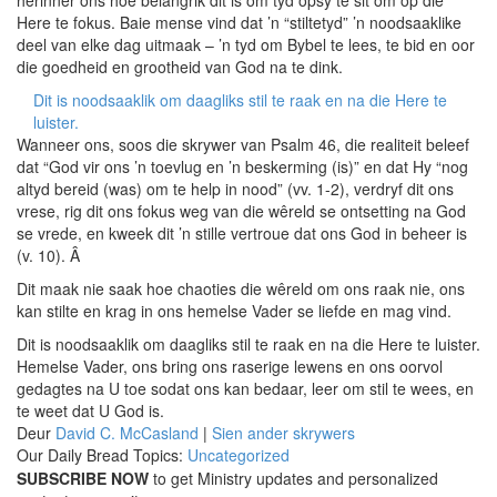
herinner ons hoe belangrik dit is om tyd opsy te sit om op die
Here te fokus. Baie mense vind dat ’n “stiltetyd” ’n noodsaaklike
deel van elke dag uitmaak – ’n tyd om Bybel te lees, te bid en oor
die goedheid en grootheid van God na te dink.
Dit is noodsaaklik om daagliks stil te raak en na die Here te
luister.
Wanneer ons, soos die skrywer van Psalm 46, die realiteit beleef
dat “God vir ons ’n toevlug en ’n beskerming (is)” en dat Hy “nog
altyd bereid (was) om te help in nood” (vv. 1-2), verdryf dit ons
vrese, rig dit ons fokus weg van die wêreld se ontsetting na God
se vrede, en kweek dit ’n stille vertroue dat ons God in beheer is
(v. 10). Â
Dit maak nie saak hoe chaoties die wêreld om ons raak nie, ons
kan stilte en krag in ons hemelse Vader se liefde en mag vind.
Dit is noodsaaklik om daagliks stil te raak en na die Here te luister.
Hemelse Vader, ons bring ons raserige lewens en ons oorvol
gedagtes na U toe sodat ons kan bedaar, leer om stil te wees, en
te weet dat U God is.
Deur
David C. McCasland
|
Sien ander skrywers
Our Daily Bread Topics:
Uncategorized
SUBSCRIBE NOW
to get Ministry updates and personalized