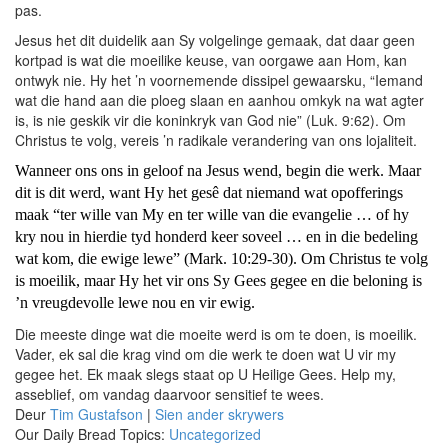
pas.
Jesus het dit duidelik aan Sy volgelinge gemaak, dat daar geen
kortpad is wat die moeilike keuse, van oorgawe aan Hom, kan
ontwyk nie. Hy het ’n voornemende dissipel gewaarsku, “Iemand
wat die hand aan die ploeg slaan en aanhou omkyk na wat agter
is, is nie geskik vir die koninkryk van God nie” (Luk. 9:62). Om
Christus te volg, vereis ’n radikale verandering van ons lojaliteit.
Wanneer ons ons in geloof na Jesus wend, begin die werk. Maar
dit is dit werd, want Hy het gesê dat niemand wat opofferings
maak “ter wille van My en ter wille van die evangelie … of hy
kry nou in hierdie tyd honderd keer soveel … en in die bedeling
wat kom, die ewige lewe” (Mark. 10:29-30). Om Christus te volg
is moeilik, maar Hy het vir ons Sy Gees gegee en die beloning is
’n vreugdevolle lewe nou en vir ewig.
Die meeste dinge wat die moeite werd is om te doen, is moeilik.
Vader, ek sal die krag vind om die werk te doen wat U vir my
gegee het. Ek maak slegs staat op U Heilige Gees. Help my,
asseblief, om vandag daarvoor sensitief te wees.
Deur
Tim Gustafson
|
Sien ander skrywers
Our Daily Bread Topics:
Uncategorized