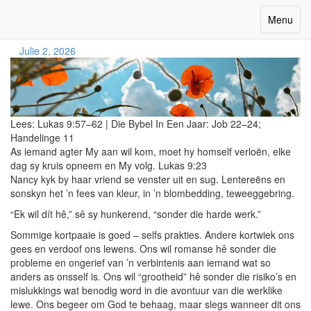
Neem Die Kortpad
Toggle
Menu
navigatio
Julie 2, 2026
Lees:
Lukas 9:57–62
|
Die Bybel In Een Jaar:
Job 22–24;
Handelinge 11
As iemand agter My aan wil kom, moet hy homself verloën, elke
dag sy kruis opneem en My volg. Lukas 9:23
Nancy kyk by haar vriend se venster uit en sug. Lentereëns en
sonskyn het ’n fees van kleur, in ’n blombedding, teweeggebring.
“Ek wil dít hê,” sê sy hunkerend, “sonder die harde werk.”
Sommige kortpaaie is goed – selfs prakties. Andere kortwiek ons
gees en verdoof ons lewens. Ons wil romanse hê sonder die
probleme en ongerief van ’n verbintenis aan iemand wat so
anders as onsself is. Ons wil “grootheid” hê sonder die risiko’s en
mislukkings wat benodig word in die avontuur van die werklike
lewe. Ons begeer om God te behaag, maar slegs wanneer dit ons