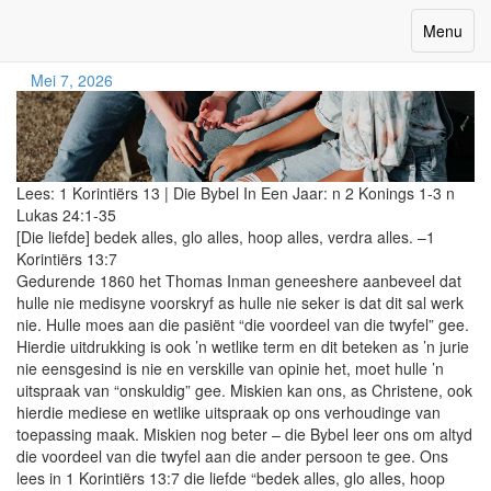
Die Voordeel Van Twyfel
Toggle
Menu
navigatio
Mei 7, 2026
Lees:
1 Korintiërs 13
|
Die Bybel In Een Jaar:
n 2 Konings 1-3 n
Lukas 24:1-35
[Die liefde] bedek alles, glo alles, hoop alles, verdra alles. –1
Korintiërs 13:7
Gedurende 1860 het Thomas Inman geneeshere aanbeveel dat
hulle nie medisyne voorskryf as hulle nie seker is dat dit sal werk
nie. Hulle moes aan die pasiënt “die voordeel van die twyfel” gee.
Hierdie uitdrukking is ook ’n wetlike term en dit beteken as ’n jurie
nie eensgesind is nie en verskille van opinie het, moet hulle ’n
uitspraak van “onskuldig” gee. Miskien kan ons, as Christene, ook
hierdie mediese en wetlike uitspraak op ons verhoudinge van
toepassing maak. Miskien nog beter – die Bybel leer ons om altyd
die voordeel van die twyfel aan die ander persoon te gee. Ons
lees in 1 Korintiërs 13:7 die liefde “bedek alles, glo alles, hoop