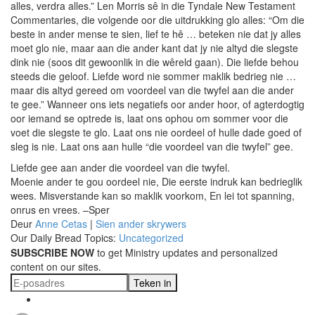
alles, verdra alles.” Len Morris sê in die Tyndale New Testament
Commentaries, die volgende oor die uitdrukking glo alles: “Om die
beste in ander mense te sien, lief te hê … beteken nie dat jy alles
moet glo nie, maar aan die ander kant dat jy nie altyd die slegste
dink nie (soos dit gewoonlik in die wêreld gaan). Die liefde behou
steeds die geloof. Liefde word nie sommer maklik bedrieg nie …
maar dis altyd gereed om voordeel van die twyfel aan die ander
te gee.” Wanneer ons iets negatiefs oor ander hoor, of agterdogtig
oor iemand se optrede is, laat ons ophou om sommer voor die
voet die slegste te glo. Laat ons nie oordeel of hulle dade goed of
sleg is nie. Laat ons aan hulle “die voordeel van die twyfel” gee.
Liefde gee aan ander die voordeel van die twyfel.
Moenie ander te gou oordeel nie, Die eerste indruk kan bedrieglik
wees. Misverstande kan so maklik voorkom, En lei tot spanning,
onrus en vrees. –Sper
Deur
Anne Cetas
|
Sien ander skrywers
Our Daily Bread Topics:
Uncategorized
SUBSCRIBE NOW
to get Ministry updates and personalized
content on our sites.
Teken in