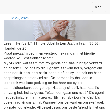
Bly Naby
Toggle
Menu
navigatio
Julie 24, 2026
Lees:
1 Petrus 4:7-11
|
Die Bybel In Een Jaar:
n Psalm 35-36 n
Handelinge 25
Praat mekaar moed in en versterk mekaar dan met hierdie
woorde. –1 Tessalonisense 5:11
My vriendin wat saam met my gereis het, was ’n bietjie verward
en onseker. Toe ons by die lughawe aankom het sy vergeet om
haar identifikasiekaart beskikbaar te hê en sy kon ook nie haar
besprekingsnommer vind nie. Die persoon by die kaartjie
toonbank was baie geduldig en het haar toe by die
aanmeldtoonbank deurgehelp. Nadat sy eindelik haar kaartjie
ontvang het, het sy gevra: “Waarheen gaan ons nou?” Die agent
het geglimlag en na my gewys. “Bly net naby jou vriendin.” Dis
goeie raad vir ons almal. Wanneer ons verward en onseker voel,
bly naby jou vriende. Alhoewel Jesus ons beste Vriend is, het ons