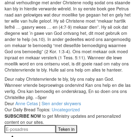
almal verhoudinge met ander Christene nodig sodat ons staande
kan bly in hierdie verwarde wêreld. In sy eerste boek gee Petrus
raad aan gelowiges wat deur moeilike tye gegaan het en gely het
ter wille van hulle geloof. Hy sê Christene moet “mekaar hartlik
liefhê … gasvry wees … en (4:7-9) mekaar dien”. Hy sê ook dat
diegene wat ’n gawe van God ontvang het, dit moet gebruik om
ander te help (vs.10). In ander gedeeltes word ons aangemoedig
om mekaar te bemoedig “met dieselfde bemoediging waarmee
God ons bemoedig” (2 Kor. 1:3-4). Ons moet mekaar ook moed
inpraat en mekaar versterk (1 Tess. 5:11). Wanneer die lewe
moeilik word en ons ontsenu voel, is dit goeie raad om naby ons
Christenvriende te bly. Hulle sal ons help om alles te hanteer.
Deur naby Christenvriende te bly, bly ons naby aan God.
Wanneer vriende beproewings ondervind Kan ons help en die las
verlig. Ons kan bemoedig en onderskraag, En so doen ons ons
Christelike plig. –Sper
Deur
Anne Cetas
|
Sien ander skrywers
Our Daily Bread Topics:
Uncategorized
SUBSCRIBE NOW
to get Ministry updates and personalized
content on our sites.
Teken in